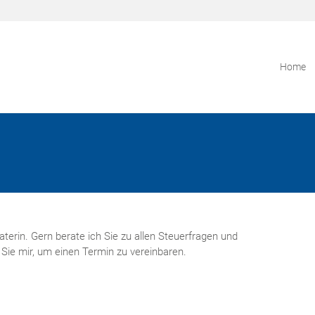
Home
aterin. Gern berate ich Sie zu allen Steuerfragen und
Sie mir, um einen Termin zu vereinbaren.